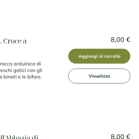
8,00 €
. Croce a
Aggiungi al carrello
 rocca arduinica di
eschi gotici con gli
Visualizza
i binati e le bifore.
8,00 €
l'Abbazia di